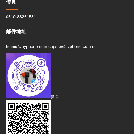
传真
0510-88261581
邮件地址
heiniu@hyphone.com.cn
jane@hyphone.com.cn
抖音