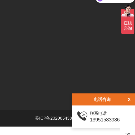
电话咨询
X
联系电话
苏ICP备2020054380号-1
高端网站建设：海之睿
13951583986